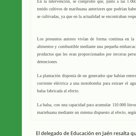
En la intervención, se comprobó que, junto a las 1.060 
tenido cultivos de marihuana anteriores que podrían haber
se cultivadas, ya que en la actualidad se encontraban resp
Los presuntos autores vivían de forma continua en la
alimentos y combustible mediante una pequeña embarcaci
productos que les eran proporcionados por terceras perso
detenciones.
La plantación disponía de un generador que habían enterr
corriente eléctrica a una motobomba para extraer el ag
balsa fabricada al efecto.
La balsa, con una capacidad para acumular 110.000 litros 
mariehuana mediante un sistema dispuesto al efecto, segú
El delegado de Educación en Jaén resalta qu