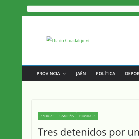
Saltar
al
contenido
PROVINCIA
JAÉN
POLÍTICA
DEPOR
ANDUJAR
CAMPIÑA
PROVINCIA
Tres detenidos por u