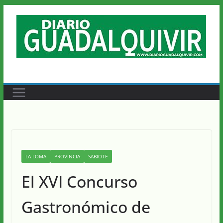
Saltar
al
contenido
LA LOMA
PROVINCIA
SABIOTE
El XVI Concurso
Gastronómico de