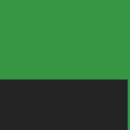
N JULIO’
MÁS DE 600 PERSONAS
YORES CON EL REGRESO DE LAS VELADAS NOCTURNAS
UEVA GLORIETA