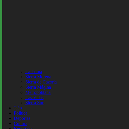
La Loma
Sierra Morena
Sierra de Cazorla
Sierra Mágina
Metropolitana
Las Villas
Sierra Sur
Jaén
Política
Deportes
Cultura
Reportajes