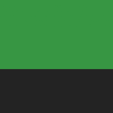
 MUNDIAL DEL BLUES EN SU 30º ANIVERSARIO
 EN UN MAR DE CANCIONES, SEGUNDA PARADA DE ‘JAÉN E
ENSEÑANZA DE LAS MATEMÁTICAS CONGREGAN EN JAÉN A 
DA IMPULSA UN VERANO ACTIVO PARA LAS PERSONAS MA
E LA CALLE VILLACARRILLO CON LA EJECUCIÓN DE LA N