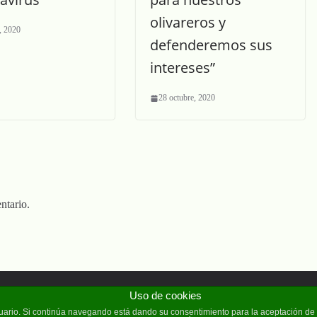
olivareros y
, 2020
defenderemos sus
intereses”
28 octubre, 2020
ntario.
Uso de cookies
reservados.
usuario. Si continúa navegando está dando su consentimiento para la aceptación d