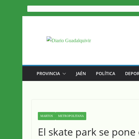
Saltar
al
contenido
PROVINCIA
JAÉN
POLÍTICA
DEPOR
MARTOS
METROPOLITANA
El skate park se pone