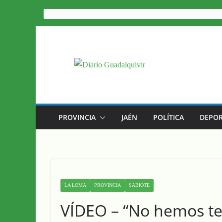
Saltar
al
contenido
PROVINCIA
JAÉN
POLÍTICA
DEPOR
LA LOMA
PROVINCIA
SABIOTE
VÍDEO – “No hemos te