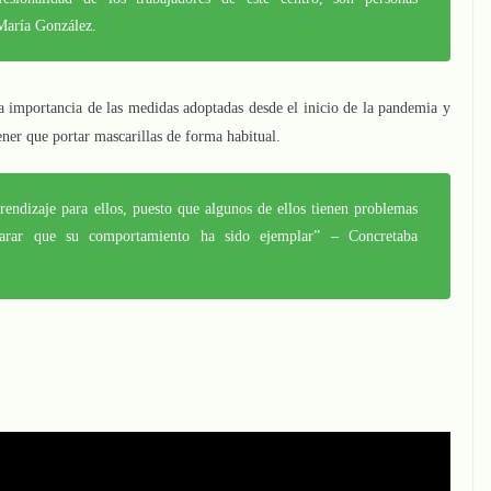
María González.
la importancia de las medidas adoptadas desde el inicio de la pandemia y
tener que portar mascarillas de forma habitual.
endizaje para ellos, puesto que algunos de ellos tienen problemas
clarar que su comportamiento ha sido ejemplar” – Concretaba