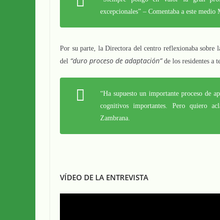
excepcionales” – Comentaba a este medio 
Por su parte, la Directora del centro reflexionaba sobre 
“duro proceso de adaptación”
del
de los residentes a 
“Ha supuesto un importante proceso de apr
cognitivos importantes. Pero quiero a
Zambrana.
VÍDEO DE LA ENTREVISTA