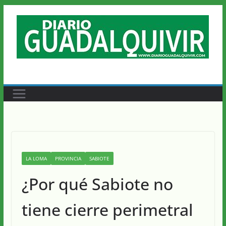
Saltar
al
contenido
LA LOMA
PROVINCIA
SABIOTE
¿Por qué Sabiote no
tiene cierre perimetral