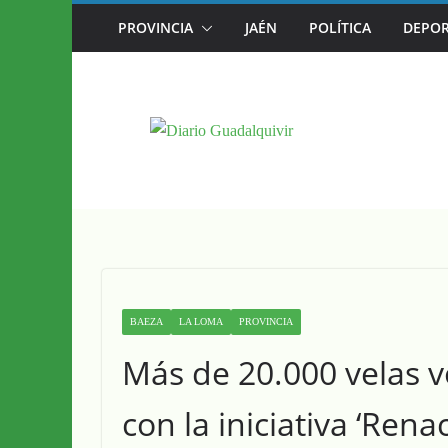
Saltar
PROVINCIA
JAÉN
POLÍTICA
DEPOR
CAZORLA SE CONVIERTE DESDE HOY EN L
al
contenido
BAEZA
LA LOMA
PROVINCIA
Más de 20.000 velas v
con la iniciativa ‘Rena