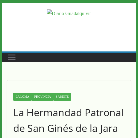
Saltar
al
contenido
LA LOMA
PROVINCIA
SABIOTE
La Hermandad Patronal
de San Ginés de la Jara