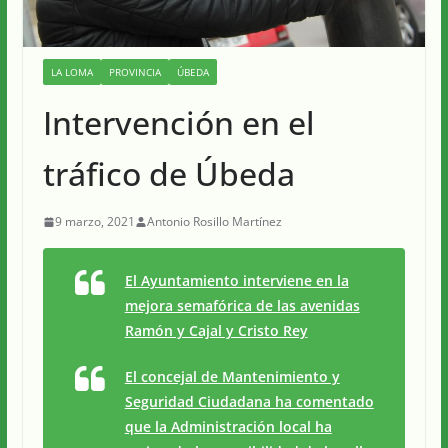
LA LOMA
PROVINCIA
ÚBEDA
Intervención en el
tráfico de Úbeda
9 marzo, 2021
Antonio Rosillo Martínez
El Ayuntamiento interviene en la
mejora semafórica de las avenidas
Ramón y Cajal y Cristo Rey
El concejal de Mantenimiento y
Seguridad Ciudadana ha comentado
que la Administración local ha