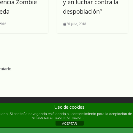
iencia Zombie
y en luchar contra la
eda
despoblación”
 2016
30 julio, 2018
ntario.
Uso de cookies
reservados.
usuario. Si continúa navegando está dando su consentimiento para la aceptación d
enlace para mayor información.
ACEPTAR