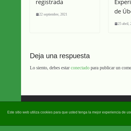
registrada
Exper
de Úb
22 septiembre, 2021
25 abril,
Deja una respuesta
Lo siento, debes estar
conectado
para publicar un come
Copyright © 2026
Diario Guadalquivir
. Todos los derechos 
Este sitio web utiliza cookies para que usted tenga la mejor experiencia de 