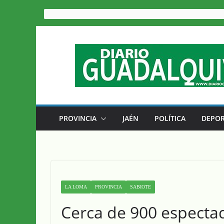
Saltar
al
contenido
PROVINCIA
JAÉN
POLÍTICA
DEPOR
LA LOMA
PROVINCIA
SABIOTE
Cerca de 900 espectad