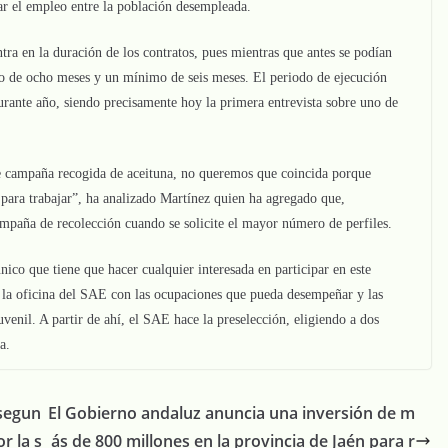
ar el empleo entre la población desempleada.
tra en la duración de los contratos, pues mientras que antes se podían
mo de ocho meses y un mínimo de seis meses. El periodo de ejecución
urante año, siendo precisamente hoy la primera entrevista sobre uno de
e campaña recogida de aceituna, no queremos que coincida porque
 para trabajar”, ha analizado Martínez quien ha agregado que,
ampaña de recolección cuando se solicite el mayor número de perfiles.
co que tiene que hacer cualquier interesada en participar en este
 la oficina del SAE con las ocupaciones que pueda desempeñar y las
venil. A partir de ahí, el SAE hace la preselección, eligiendo a dos
nada.
 segun
El Gobierno andaluz anuncia una inversión de m
r la s
ás de 800 millones en la provincia de Jaén para r