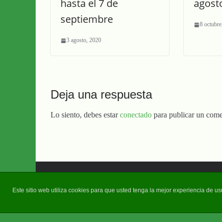
hasta el 7 de
agost
septiembre
8 octubre
3 agosto, 2020
Deja una respuesta
Lo siento, debes estar
conectado
para publicar un come
Copyright © 2026
Diario Guadalquivir
. Todos los derechos 
Este sitio web utiliza cookies para que usted tenga la mejor experiencia de 