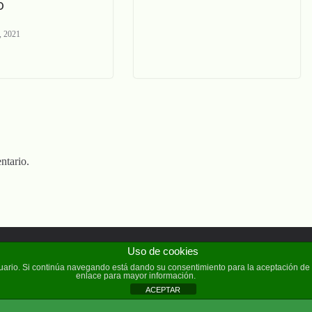
o
, 2021
ntario.
Uso de cookies
reservados.
usuario. Si continúa navegando está dando su consentimiento para la aceptación d
enlace para mayor información.
ACEPTAR