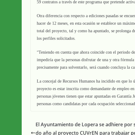
59 contratos a través de este programa que pretende activ
Otra diferencia con respecto a ediciones pasadas se encuen
hacer de 12 meses, en esta ocasión se establece un máxi
total del proyecto, tal y como ha apuntado, se prolonga d
los perfiles solicitados.
“Teniendo en cuenta que ahora coincide con el periodo d
impediría que la personas disfrutar de una y otra fórmula
precisamente para solventarlo, será cuando concluya la c
La concejal de Recursos Humanos ha incidido en que lo úni
proyecto es estar inscrita como demandante de empleo en
personas jóvenes tienen que estar apuntadas en Garantía Ju
personas como candidatas por cada ocupación seleccio
El Ayuntamiento de Lopera se adhiere por
do año al proyecto CUVrEN para trabajar po