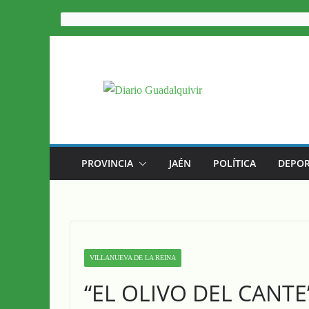
Saltar
al
contenido
PROVINCIA
JAÉN
POLÍTICA
DEPOR
VILLANUEVA DE LA REINA
“EL OLIVO DEL CANT