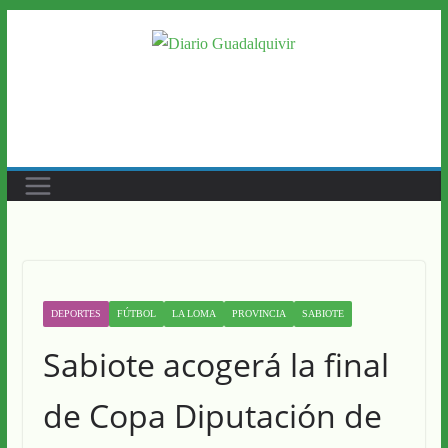
Saltar
al
contenido
DEPORTES
FÚTBOL
LA LOMA
PROVINCIA
SABIOTE
Sabiote acogerá la final
de Copa Diputación de