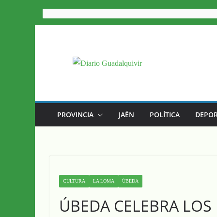
Saltar
al
contenido
PROVINCIA
JAÉN
POLÍTICA
DEPOR
CULTURA
LA LOMA
ÚBEDA
ÚBEDA CELEBRA LOS 