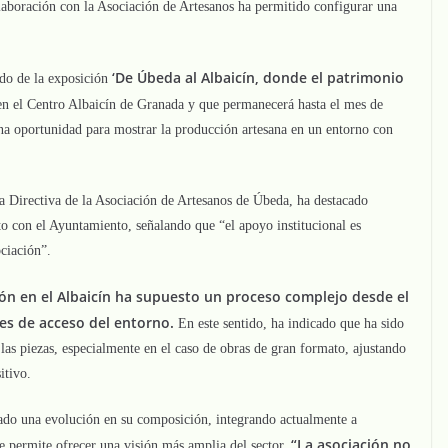
laboración con la Asociación de Artesanos ha permitido configurar una
‘De Úbeda al Albaicín, donde el patrimonio
ado de la exposición
n el Centro Albaicín de Granada y que permanecerá hasta el mes de
na oportunidad para mostrar la producción artesana en un entorno con
a Directiva de la Asociación de Artesanos de Úbeda, ha destacado
to con el Ayuntamiento, señalando que “el apoyo institucional es
ociación”.
ón en el Albaicín ha supuesto un proceso complejo desde el
nes de acceso del entorno.
En este sentido, ha indicado que ha sido
 las piezas, especialmente en el caso de obras de gran formato, ajustando
itivo.
ado una evolución en su composición, integrando actualmente a
“La asociación no
ue permite ofrecer una visión más amplia del sector.