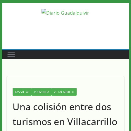
Saltar
al
contenido
LAS VILLAS
PROVINCIA
VILLACARRILLO
Una colisión entre dos
turismos en Villacarrillo