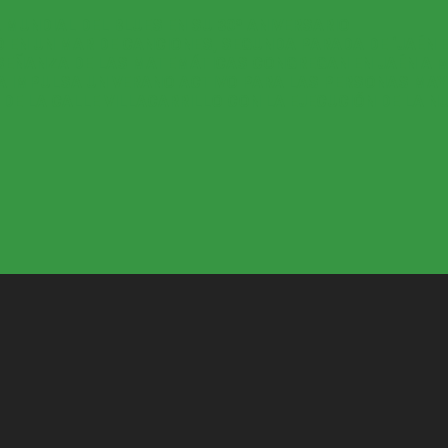
 MUNDIAL DEL BLUES EN SU 30º ANIVERSARIO
 EN UN MAR DE CANCIONES, SEGUNDA PARADA DE ‘JAÉN E
ENSEÑANZA DE LAS MATEMÁTICAS CONGREGAN EN JAÉN A 
DA IMPULSA UN VERANO ACTIVO PARA LAS PERSONAS MA
E LA CALLE VILLACARRILLO CON LA EJECUCIÓN DE LA N