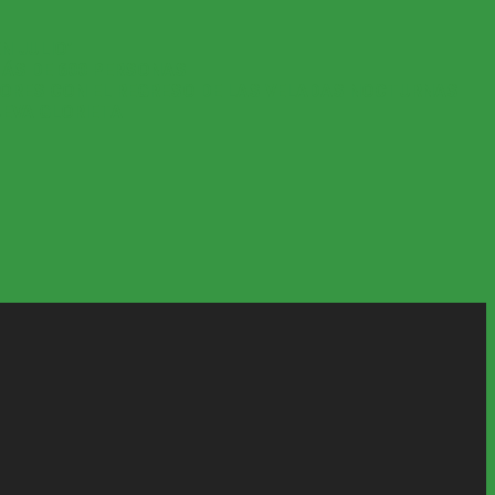
N JULIO’
MÁS DE 600 PERSONAS
YORES CON EL REGRESO DE LAS VELADAS NOCTURNAS
UEVA GLORIETA