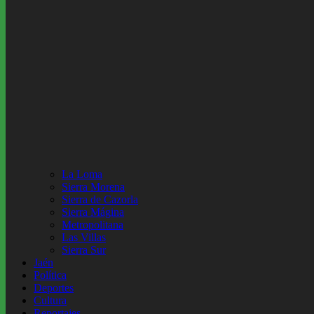
La Loma
Sierra Morena
Sierra de Cazorla
Sierra Mágina
Metropolitana
Las Villas
Sierra Sur
Jaén
Política
Deportes
Cultura
Reportajes