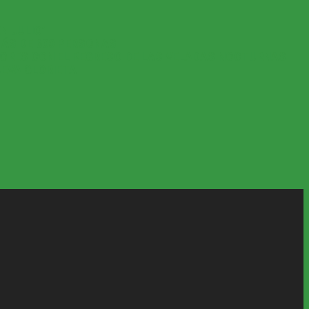
N JULIO’
MÁS DE 600 PERSONAS
YORES CON EL REGRESO DE LAS VELADAS NOCTURNAS
UEVA GLORIETA