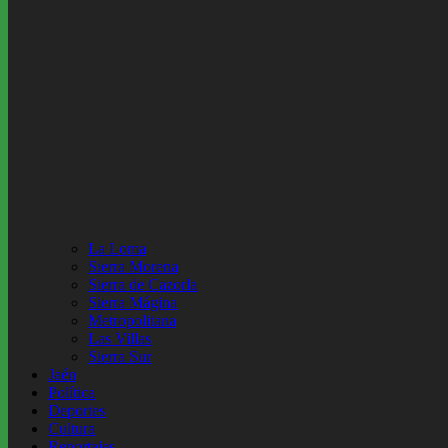
La Loma
Sierra Morena
Sierra de Cazorla
Sierra Mágina
Metropolitana
Las Villas
Sierra Sur
Jaén
Política
Deportes
Cultura
Reportajes