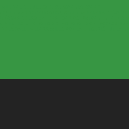
 MUNDIAL DEL BLUES EN SU 30º ANIVERSARIO
 EN UN MAR DE CANCIONES, SEGUNDA PARADA DE ‘JAÉN E
ENSEÑANZA DE LAS MATEMÁTICAS CONGREGAN EN JAÉN A 
DA IMPULSA UN VERANO ACTIVO PARA LAS PERSONAS MA
E LA CALLE VILLACARRILLO CON LA EJECUCIÓN DE LA N