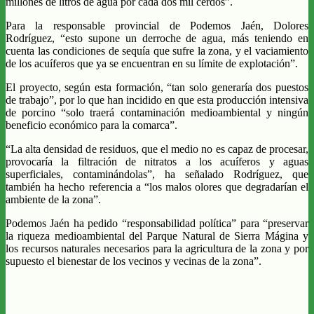
millones de litros de agua por cada dos mil cerdos”.
Para la responsable provincial de Podemos Jaén, Dolores
Rodríguez, “esto supone un derroche de agua, más teniendo en
cuenta las condiciones de sequía que sufre la zona, y el vaciamiento
de los acuíferos que ya se encuentran en su límite de explotación”.
El proyecto, según esta formación, “tan solo generaría dos puestos
de trabajo”, por lo que han incidido en que esta producción intensiva
de porcino “solo traerá contaminación medioambiental y ningún
beneficio económico para la comarca”.
“La alta densidad de residuos, que el medio no es capaz de procesar,
provocaría la filtración de nitratos a los acuíferos y aguas
superficiales, contaminándolas”, ha señalado Rodríguez, que
también ha hecho referencia a “los malos olores que degradarían el
ambiente de la zona”.
Podemos Jaén ha pedido “responsabilidad política” para “preservar
la riqueza medioambiental del Parque Natural de Sierra Mágina y
los recursos naturales necesarios para la agricultura de la zona y por
supuesto el bienestar de los vecinos y vecinas de la zona”.