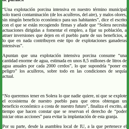
“Una explotación porcina intensiva en nuestro término municipal
solo traerá contaminación (de los acuíferos, del aire), y malos olores,
sin ningún beneficio económico para sus habitantes”, dice el escrito
con el que se están recogiendo firmas y añade que “Solera necesita
actuaciones dirigidas a fomentar el empleo, a fijar su población, a
atraer inversiones que dejen en el pueblo parte de sus beneficios, a
lo que en nada contribuyen este tipo de explotaciones ganaderas
intensivas”.
Apuntan que una explotación intensiva porcina consume “una
cantidad enorme de agua, estimada en unos 8,5 millones de litros de
agua anuales por cada 2000 cerdos”, lo que supondría “poner en
peligro” los acuíferos, sobre todo en las condiciones de sequía
actual.
“No queremos tener en Solera lo que nadie quiere, ni que se explote
el ecosistema de nuestro pueblo para que otros obtengan un
beneficio económico a costa de nuestro futuro”, finaliza el escrito, al
tiempo que hacen constar que se reservan el derecho de “poder
iniciar otras acciones” para evitar la implantación de esta granja.
Por su parte, desde la asamblea local de IU, a la que pertenece el