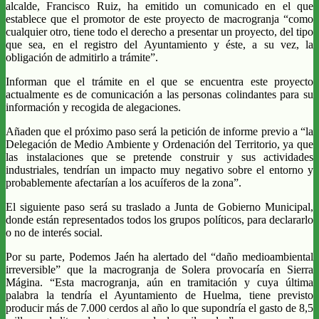
alcalde, Francisco Ruiz, ha emitido un comunicado en el que
establece que el promotor de este proyecto de macrogranja “como
cualquier otro, tiene todo el derecho a presentar un proyecto, del tipo
que sea, en el registro del Ayuntamiento y éste, a su vez, la
obligación de admitirlo a trámite”.
Informan que el trámite en el que se encuentra este proyecto
actualmente es de comunicación a las personas colindantes para su
información y recogida de alegaciones.
Añaden que el próximo paso será la petición de informe previo a “la
Delegación de Medio Ambiente y Ordenación del Territorio, ya que
las instalaciones que se pretende construir y sus actividades
industriales, tendrían un impacto muy negativo sobre el entorno y
probablemente afectarían a los acuíferos de la zona”.
El siguiente paso será su traslado a Junta de Gobierno Municipal,
donde están representados todos los grupos políticos, para declararlo
o no de interés social.
Por su parte, Podemos Jaén ha alertado del “daño medioambiental
irreversible” que la macrogranja de Solera provocaría en Sierra
Mágina. “Esta macrogranja, aún en tramitación y cuya última
palabra la tendría el Ayuntamiento de Huelma, tiene previsto
producir más de 7.000 cerdos al año lo que supondría el gasto de 8,5