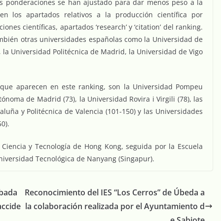
as ponderaciones se han ajustado para dar menos peso a la
en los apartados relativos a la producción científica por
iones científicas, apartados ‘research’ y ‘citation’ del ranking.
mbién otras universidades españolas como la Universidad de
os, la Universidad Politécnica de Madrid, la Universidad de Vigo
7 que aparecen en este ranking, son la Universidad Pompeu
ónoma de Madrid (73), la Universidad Rovira i Virgili (78), las
aluña y Politécnica de Valencia (101-150) y las Universidades
0).
 Ciencia y Tecnología de Hong Kong, seguida por la Escuela
 Universidad Tecnológica de Nanyang (Singapur).
obada
Reconocimiento del IES “Los Cerros” de Úbeda a
accide
la colaboración realizada por el Ayuntamiento d
e Sabiote