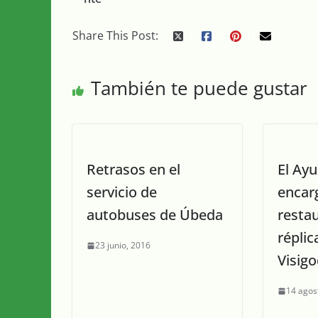
Share This Post:
También te puede gustar
Retrasos en el
El Ay
servicio de
encarg
autobuses de Úbeda
restau
réplic
23 junio, 2016
Visig
14 agos