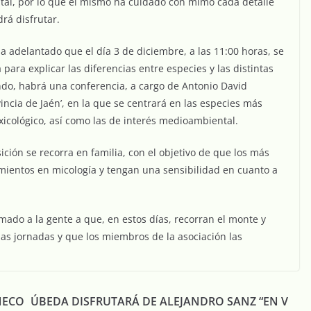
tal, por lo que él mismo ha cuidado con mimo cada detalle
rá disfrutar.
a adelantado que el día 3 de diciembre, a las 11:00 horas, se
para explicar las diferencias entre especies y las distintas
ndo, habrá una conferencia, a cargo de Antonio David
vincia de Jaén’, en la que se centrará en las especies más
oxicológico, así como las de interés medioambiental.
ción se recorra en familia, con el objetivo de que los más
ientos en micología y tengan una sensibilidad en cuanto a
imado a la gente a que, en estos días, recorran el monte y
las jornadas y que los miembros de la asociación las
ÑECO
ÚBEDA DISFRUTARÁ DE ALEJANDRO SANZ “EN V