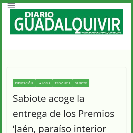
Saltar
al
contenido
DIPUTACIÓN
LA LOMA
PROVINCIA
SABIOTE
Sabiote acoge la
entrega de los Premios
‘Jaén, paraíso interior