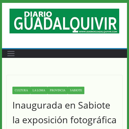
Saltar
al
contenido
CULTURA
LA LOMA
PROVINCIA
SABIOTE
Inaugurada en Sabiote
la exposición fotográfica