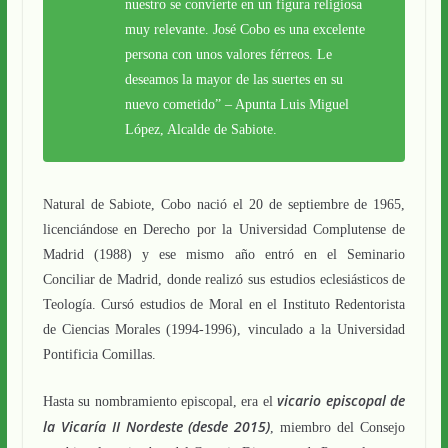
nuestro se convierte en un figura religiosa
muy relevante. José Cobo es una excelente
persona con unos valores férreos. Le
deseamos la mayor de las suertes en su
nuevo cometido”
– Apunta Luis Miguel
López, Alcalde de Sabiote.
Natural de Sabiote, Cobo nació el 20 de septiembre de 1965,
licenciándose en Derecho por la Universidad Complutense de
Madrid (1988) y ese mismo año entró en el Seminario
Conciliar de Madrid, donde realizó sus estudios eclesiásticos de
Teología. Cursó estudios de Moral en el Instituto Redentorista
de Ciencias Morales (1994-1996), vinculado a la Universidad
Pontificia Comillas.
vicario episcopal de
Hasta su nombramiento episcopal, era el
la Vicaría II Nordeste (desde 2015)
, miembro del Consejo