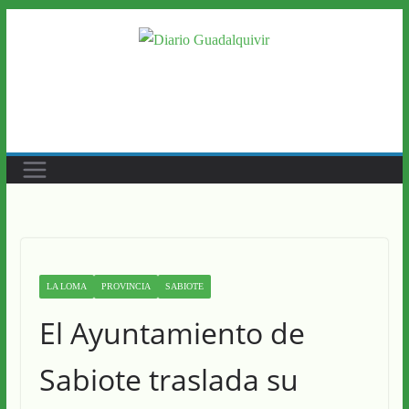
Saltar
al
contenido
LA LOMA
PROVINCIA
SABIOTE
El Ayuntamiento de
Sabiote traslada su