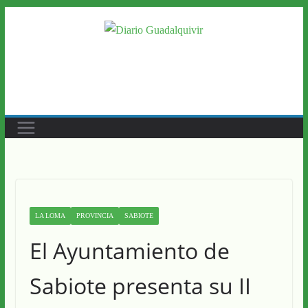
Saltar
al
contenido
LA LOMA
PROVINCIA
SABIOTE
El Ayuntamiento de
Sabiote presenta su II