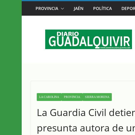
Saltar
PROVINCIA
JAÉN
POLÍTICA
DEPOR
CAZORLA SE CONVIERTE DESDE HOY EN L
al
contenido
LA CAROLINA
PROVINCIA
SIERRA MORENA
La Guardia Civil deti
presunta autora de un