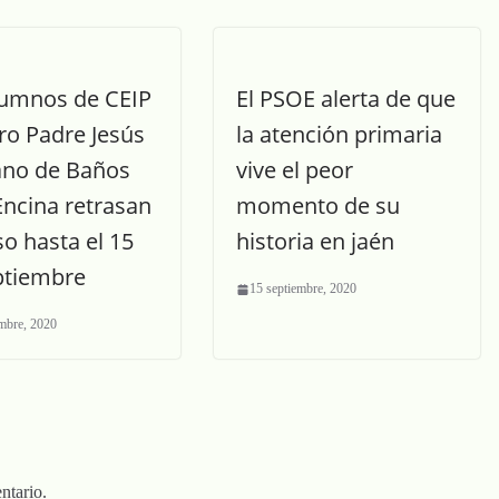
lumnos de CEIP
El PSOE alerta de que
ro Padre Jesús
la atención primaria
lano de Baños
vive el peor
Encina retrasan
momento de su
so hasta el 15
historia en jaén
ptiembre
15 septiembre, 2020
embre, 2020
ntario.