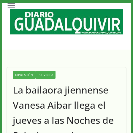
Saltar
al
contenido
DIPUTACIÓN
PROVINCIA
La bailaora jiennense
Vanesa Aibar llega el
jueves a las Noches de