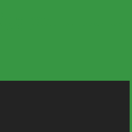
N JULIO’
MÁS DE 600 PERSONAS
YORES CON EL REGRESO DE LAS VELADAS NOCTURNAS
UEVA GLORIETA