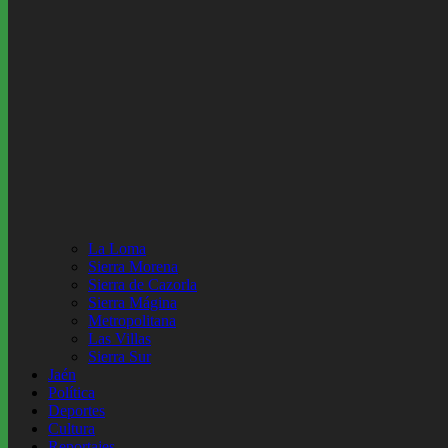
La Loma
Sierra Morena
Sierra de Cazorla
Sierra Mágina
Metropolitana
Las Villas
Sierra Sur
Jaén
Política
Deportes
Cultura
Reportajes