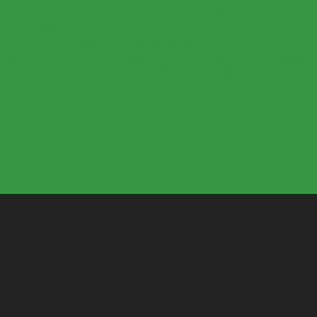
 MUNDIAL DEL BLUES EN SU 30º ANIVERSARIO
 EN UN MAR DE CANCIONES, SEGUNDA PARADA DE ‘JAÉN E
ENSEÑANZA DE LAS MATEMÁTICAS CONGREGAN EN JAÉN A 
DA IMPULSA UN VERANO ACTIVO PARA LAS PERSONAS MA
E LA CALLE VILLACARRILLO CON LA EJECUCIÓN DE LA N