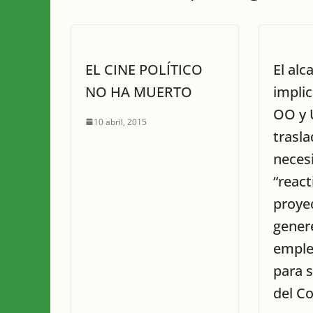
EL CINE POLÍTICO
El alc
NO HA MUERTO
impli
OO y 
10 abril, 2015
trasla
neces
“react
proye
gener
emple
para s
del Co