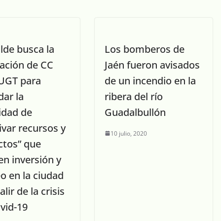
alde busca la
Los bomberos de
cación de CC
Jaén fueron avisados
UGT para
de un incendio en la
dar la
ribera del río
idad de
Guadalbullón
ivar recursos y
10 julio, 2020
ctos” que
en inversión y
o en la ciudad
alir de la crisis
vid-19