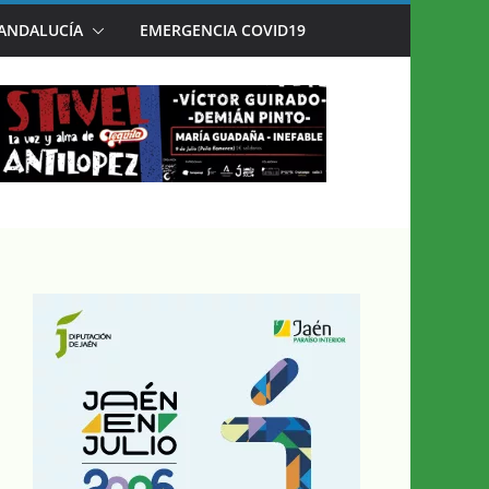
AÉN EN JULIO’
 ANDALUCÍA
EMERGENCIA COVID19