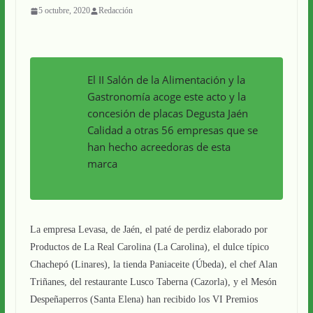
5 octubre, 2020
Redacción
El II Salón de la Alimentación y la
Gastronomía acoge este acto y la
concesión de placas Degusta Jaén
Calidad a otras 56 empresas que se
han hecho acreedoras de esta
marca
La empresa Levasa, de Jaén, el paté de perdiz elaborado por
Productos de La Real Carolina (La Carolina), el dulce típico
Chachepó (Linares), la tienda Paniaceite (Úbeda), el chef Alan
Triñanes, del restaurante Lusco Taberna (Cazorla), y el Mesón
Despeñaperros (Santa Elena) han recibido los VI Premios