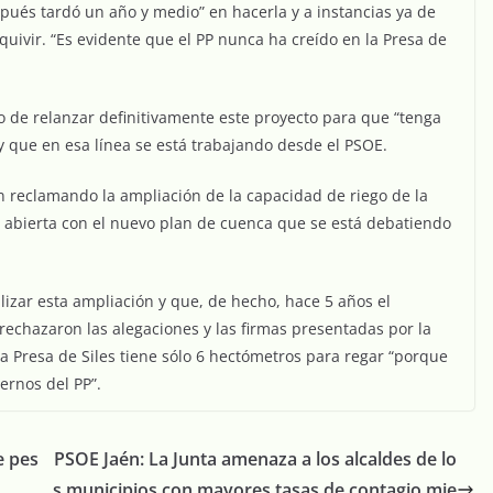
spués tardó un año y medio” en hacerla y a instancias ya de
uivir. “Es evidente que el PP nunca ha creído en la Presa de
 de relanzar definitivamente este proyecto para que “tenga
 y que en esa línea se está trabajando desde el PSOE.
uen reclamando la ampliación de la capacidad de riego de la
d abierta con el nuevo plan de cuenca que se está debatiendo
lizar esta ampliación y que, de hecho, hace 5 años el
rechazaron las alegaciones y las firmas presentadas por la
a Presa de Siles tiene sólo 6 hectómetros para regar “porque
ernos del PP”.
e pes
PSOE Jaén: La Junta amenaza a los alcaldes de lo
s municipios con mayores tasas de contagio mie