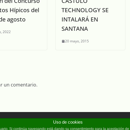
ón del Concurso
CÁSTULO
tos Hípicos del
TECHNOLOGY SE
 de agosto
INTALARÁ EN
SANTANA
o, 2022
20 mayo, 2015
ar un comentario.
Uso de cookies
erechos reservados.
usuario. Si continúa navegando está dando su consentimiento para la aceptación d