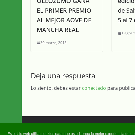
OLEOZUMO GANA
edici
EL PRIMER PREMIO
de Sal
AL MEJOR AOVE DE
5 al 7
MANCHA REAL
1 agost
30 marzo, 2015
Deja una respuesta
Lo siento, debes estar
conectado
para public
Copyright © 2026
Diario Guadalquivir
. Todos los d
Este sitio web utiliza cookies para que usted tenga la mejor experiencia de 