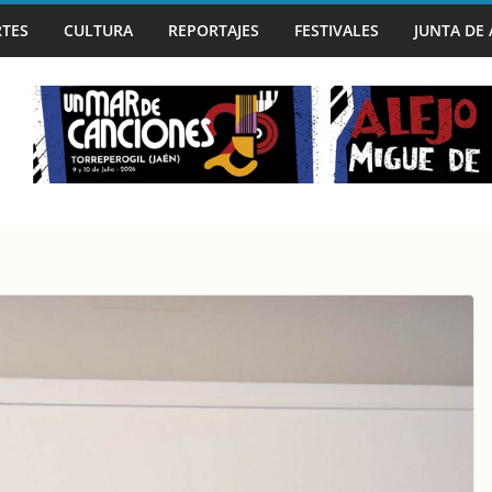
N LA MANO EN UN MAR DE CANCIONES, SEGUNDA PARADA DE ‘J
TES
CULTURA
REPORTAJES
FESTIVALES
JUNTA DE
A CAPITAL MUNDIAL DEL BLUES EN SU 30º ANIVERSARIO