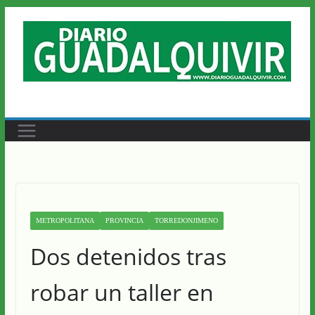
Saltar
al
contenido
METROPOLITANA
PROVINCIA
TORREDONJIMENO
Dos detenidos tras
robar un taller en