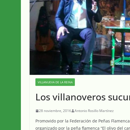
VILLANUEVA DE LA REINA
Los villanoveros suc
28 noviembre, 2016
Antonio Rosillo Martínez
Promovido por la Federación de Peñas Flamencas,
organizado por la peña flamenca “El olivo del can