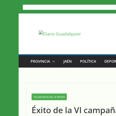
Saltar
al
contenido
PROVINCIA
JAÉN
POLÍTICA
DEPOR
VILLANUEVA DE LA REINA
Éxito de la VI campañ