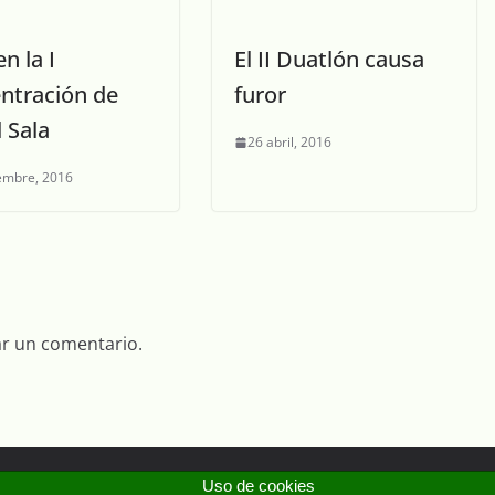
en la I
El II Duatlón causa
ntración de
furor
 Sala
26 abril, 2016
embre, 2016
ar un comentario.
Uso de cookies
erechos reservados.