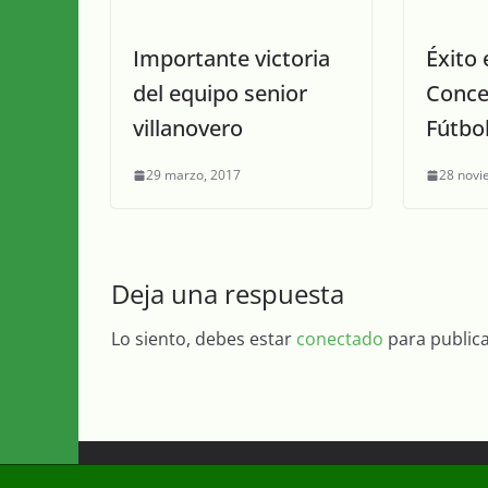
Importante victoria
Éxito 
del equipo senior
Conce
villanovero
Fútbol
29 marzo, 2017
28 novi
Deja una respuesta
Lo siento, debes estar
conectado
para public
Copyright © 2026
Diario Guadalquivir
. Todos los d