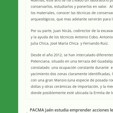
Además, este año se ha creado un laboratorio pa
conservarlos, estudiarlos y ponerlos en valor. Al
los materiales, conocer las técnicas de conservac
arqueológicos, que mas adelante servirán para l
Por su parte, Juan Nicás, codirector de la excav
y la ayuda de los técnicos Antonio Cobo, Antonio
Julia Chica, José María Chica y Fernando Ruiz.
Desde el año 2012, se han intercalado diferent
Potenciana, situado en una terraza del Guadalquivi
constatado una ocupación constante durante es
yacimiento dos zonas claramente identificadas, 
con una gran Mansio (una especie de posada roma
dolías y otras cerámicas de importación, y la m
donde posiblemente esté ubicada la Ermita de l
PACMA Jaén estudia emprender acciones le