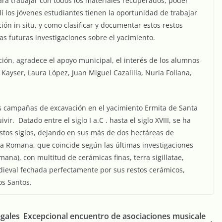
ra trabajar con todos los materiales recuperados, poder
lí los jóvenes estudiantes tienen la oportunidad de trabajar
ión in situ, y como clasificar y documentar estos restos
as futuras investigaciones sobre el yacimiento.
ación, agradece el apoyo municipal, el interés de los alumnos
 Kayser, Laura López, Juan Miguel Cazalilla, Nuria Follana,
es campañas de excavación en el yacimiento Ermita de Santa
r. Datado entre el siglo I a.C . hasta el siglo XVIII, se ha
tos siglos, dejando en sus más de dos hectáreas de
la Romana, que coincide según las últimas investigaciones
na), con multitud de cerámicas finas, terra sigillatae,
edieval fechada perfectamente por sus restos cerámicos,
os Santos.
gales
Excepcional encuentro de asociaciones musicale