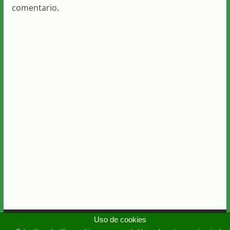
comentario.
Copyright © 2026
Diario Guadalquivir
Uso de cookies
. Todos los derechos