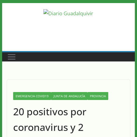
Saltar
al
contenido
EMERGENCIA COVID19
JUNTA DE ANDALUCÍA
PROVINCIA
20 positivos por
coronavirus y 2