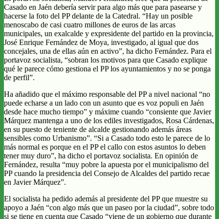
Casado en Jaén debería servir para algo más que para pasearse y
hacerse la foto del PP delante de la Catedral. “Hay un posible
menoscabo de casi cuatro millones de euros de las arcas
municipales, un exalcalde y expresidente del partido en la provincia,
José Enrique Fernández de Moya, investigado, al igual que dos
concejales, una de ellas aún en activo”, ha dicho Fernández. Para el
portavoz socialista, “sobran los motivos para que Casado explique
qué le parece cómo gestiona el PP los ayuntamientos y no se ponga
de perfil”.
Ha añadido que el máximo responsable del PP a nivel nacional “no
puede echarse a un lado con un asunto que es voz populi en Jaén
desde hace mucho tiempo” y máxime cuando “consiente que Javier
Márquez mantenga a uno de los ediles investigados, Rosa Cárdenas,
en su puesto de teniente de alcalde gestionando además áreas
sensibles como Urbanismo”. “Si a Casado todo esto le parece de lo
más normal es porque en el PP el callo con estos asuntos lo deben
tener muy duro”, ha dicho el portavoz socialista. En opinión de
Fernández, resulta “muy pobre la apuesta por el municipalismo del
PP cuando la presidencia del Consejo de Alcaldes del partido recae
en Javier Márquez”.
El socialista ha pedido además al presidente del PP que muestre su
apoyo a Jaén “con algo más que un paseo por la ciudad”, sobre todo
si se tiene en cuenta que Casado “viene de un gobierno que durante