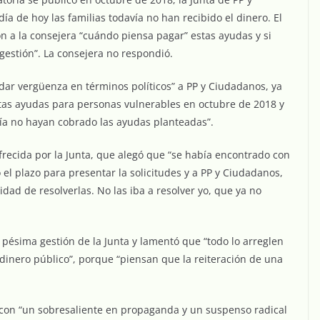
ía de hoy las familias todavía no han recibido el dinero. El
 a la consejera “cuándo piensa pagar” estas ayudas y si
a gestión”. La consejera no respondió.
 dar vergüenza en términos políticos” a PP y Ciudadanos, ya
stas ayudas para personas vulnerables en octubre de 2018 y
vía no hayan cobrado las ayudas planteadas”.
ofrecida por la Junta, que alegó que “se había encontrado con
ó el plazo para presentar la solicitudes y a PP y Ciudadanos,
ad de resolverlas. No las iba a resolver yo, que ya no
a pésima gestión de la Junta y lamentó que “todo lo arreglen
inero público”, porque “piensan que la reiteración de una
a, con “un sobresaliente en propaganda y un suspenso radical