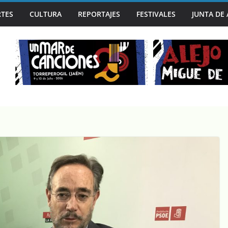
N LA MANO EN UN MAR DE CANCIONES, SEGUNDA PARADA DE ‘J
TES
CULTURA
REPORTAJES
FESTIVALES
JUNTA DE
A CAPITAL MUNDIAL DEL BLUES EN SU 30º ANIVERSARIO