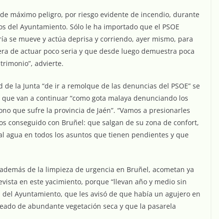
de máximo peligro, por riesgo evidente de incendio, durante
os del Ayuntamiento. Sólo le ha importado que el PSOE
ería se mueve y actúa deprisa y corriendo, ayer mismo, para
nera de actuar poco seria y que desde luego demuestra poca
trimonio”, advierte.
d de la Junta “de ir a remolque de las denuncias del PSOE” se
as, que van a continuar “como gota malaya denunciando los
no que sufre la provincia de Jaén”. “Vamos a presionarles
os conseguido con Bruñel: que salgan de su zona de confort,
al agua en todos los asuntos que tienen pendientes y que
e, además de la limpieza de urgencia en Bruñel, acometan ya
evista en este yacimiento, porque “llevan año y medio sin
s del Ayuntamiento, que les avisó de que había un agujero en
deado de abundante vegetación seca y que la pasarela