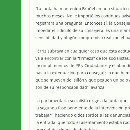
“La Junta ha mantenido Bruñel en una situación 
muchos meses. No le importó los continuos avis
registrara una pregunta. Entonces sí, la Consej
impedir el ridículo de su consejera. Es una ma
sensibilidad y ningún compromiso real con el pa
Férriz subraya en cualquier caso que esta actitu
va a encontrar con la “firmeza” de los socialist
incumplimientos de PP y Ciudadanos y el abando
hasta la extenuación para conseguir lo que hem
que se muevan del sillón y que peguen un palo 
son de su responsabilidad”, avanza.
La parlamentaria socialista exige a la Junta qu
la segunda fase pendiente de la intervención pr
trabajar”, haciendo oídos sordos a las denuncia
la entrada, que todo el asentamiento estaba ro
presentaba signos de deterioro.