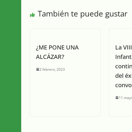
También te puede gustar
¿ME PONE UNA
La VII
ALCÁZAR?
Infant
conti
2 febrero, 2023
del éx
convo
11 mayo