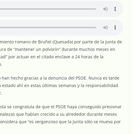
imiento romano de Bruñel (Quesada) por parte de la Junta de
ltura de “mantener un polvorín” durante muchos meses en
dad” por actuar en el citado enclave a 24 horas de la
n.
o han hecho gracias a la denuncia del PSOE. Nunca es tarde
ha estado ahí en estas últimas semanas y la responsabilidad
z.
ista se congratula de que el PSOE haya conseguido presionar
as malezas que habían crecido a su alrededor durante meses
considera que “es vergonzoso que la Junta sólo se mueva por