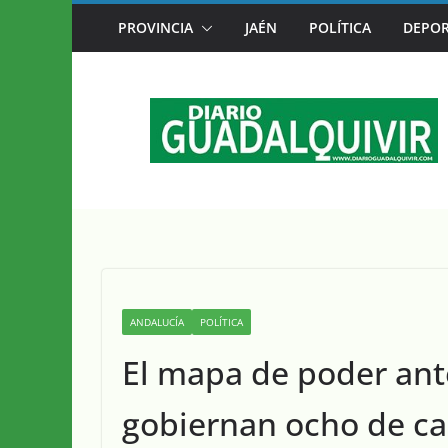
Saltar
MÚSICA DE AUTOR Y SOLIDARIDAD SE DA
PROVINCIA
JAÉN
POLÍTICA
DEPOR
al
CAZORLA SE CONVIERTE DESDE HOY EN L
contenido
ANDALUCÍA
POLÍTICA
El mapa de poder ant
gobiernan ocho de ca