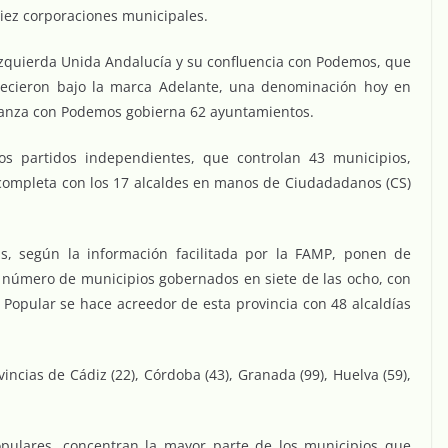
diez corporaciones municipales.
 Izquierda Unida Andalucía y su confluencia con Podemos, que
recieron bajo la marca Adelante, una denominación hoy en
ianza con Podemos gobierna 62 ayuntamientos.
los partidos independientes, que controlan 43 municipios,
 completa con los 17 alcaldes en manos de Ciudadadanos (CS)
as, según la información facilitada por la FAMP, ponen de
 número de municipios gobernados en siete de las ocho, con
 Popular se hace acreedor de esta provincia con 48 alcaldías
ncias de Cádiz (22), Córdoba (43), Granada (99), Huelva (59),
populares, concentran la mayor parte de los municipios que