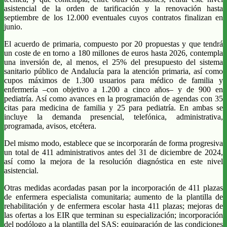
asistencial de la orden de tarificación y la renovación hasta
septiembre de los 12.000 eventuales cuyos contratos finalizan en
junio.
El acuerdo de primaria, compuesto por 20 propuestas y que tendrá
un coste de en torno a 180 millones de euros hasta 2026, contempla
una inversión de, al menos, el 25% del presupuesto del sistema
sanitario público de Andalucía para la atención primaria, así como
cupos máximos de 1.300 usuarios para médico de familia y
enfermería –con objetivo a 1.200 a cinco años– y de 900 en
pediatría. Así como avances en la programación de agendas con 35
citas para medicina de familia y 25 para pediatría. En ambas se
incluye la demanda presencial, telefónica, administrativa,
programada, avisos, etcétera.
Del mismo modo, establece que se incorporarán de forma progresiva
un total de 411 administrativos antes del 31 de diciembre de 2024,
así como la mejora de la resolución diagnóstica en este nivel
asistencial.
Otras medidas acordadas pasan por la incorporación de 411 plazas
de enfermera especialista comunitaria; aumento de la plantilla de
rehabilitación y de enfermera escolar hasta 411 plazas; mejoras de
las ofertas a los EIR que terminan su especialización; incorporación
del podólogo a la plantilla del SAS; equiparación de las condiciones