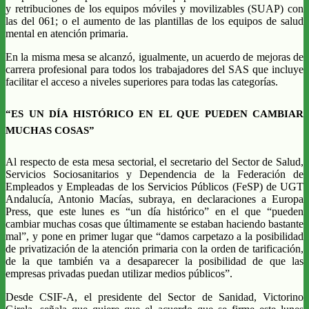
y retribuciones de los equipos móviles y movilizables (SUAP) con
las del 061; o el aumento de las plantillas de los equipos de salud
mental en atención primaria.
En la misma mesa se alcanzó, igualmente, un acuerdo de mejoras de
carrera profesional para todos los trabajadores del SAS que incluye
facilitar el acceso a niveles superiores para todas las categorías.
“ES UN DÍA HISTÓRICO EN EL QUE PUEDEN CAMBIAR
MUCHAS COSAS”
Al respecto de esta mesa sectorial, el secretario del Sector de Salud,
Servicios Sociosanitarios y Dependencia de la Federación de
Empleados y Empleadas de los Servicios Públicos (FeSP) de UGT
Andalucía, Antonio Macías, subraya, en declaraciones a Europa
Press, que este lunes es “un día histórico” en el que “pueden
cambiar muchas cosas que últimamente se estaban haciendo bastante
mal”, y pone en primer lugar que “damos carpetazo a la posibilidad
de privatización de la atención primaria con la orden de tarificación,
de la que también va a desaparecer la posibilidad de que las
empresas privadas puedan utilizar medios públicos”.
Desde CSIF-A, el presidente del Sector de Sanidad, Victorino