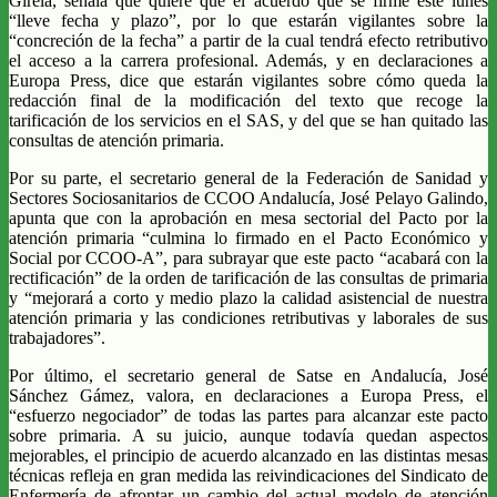
Girela, señala que quiere que el acuerdo que se firme este lunes
“lleve fecha y plazo”, por lo que estarán vigilantes sobre la
“concreción de la fecha” a partir de la cual tendrá efecto retributivo
el acceso a la carrera profesional. Además, y en declaraciones a
Europa Press, dice que estarán vigilantes sobre cómo queda la
redacción final de la modificación del texto que recoge la
tarificación de los servicios en el SAS, y del que se han quitado las
consultas de atención primaria.
Por su parte, el secretario general de la Federación de Sanidad y
Sectores Sociosanitarios de CCOO Andalucía, José Pelayo Galindo,
apunta que con la aprobación en mesa sectorial del Pacto por la
atención primaria “culmina lo firmado en el Pacto Económico y
Social por CCOO-A”, para subrayar que este pacto “acabará con la
rectificación” de la orden de tarificación de las consultas de primaria
y “mejorará a corto y medio plazo la calidad asistencial de nuestra
atención primaria y las condiciones retributivas y laborales de sus
trabajadores”.
Por último, el secretario general de Satse en Andalucía, José
Sánchez Gámez, valora, en declaraciones a Europa Press, el
“esfuerzo negociador” de todas las partes para alcanzar este pacto
sobre primaria. A su juicio, aunque todavía quedan aspectos
mejorables, el principio de acuerdo alcanzado en las distintas mesas
técnicas refleja en gran medida las reivindicaciones del Sindicato de
Enfermería de afrontar un cambio del actual modelo de atención