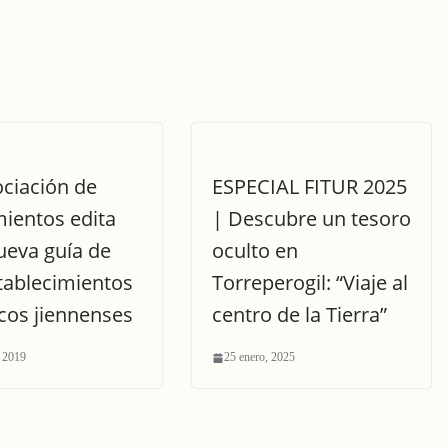
ociación de
ESPECIAL FITUR 2025
mientos edita
| Descubre un tesoro
ueva guía de
oculto en
tablecimientos
Torreperogil: “Viaje al
icos jiennenses
centro de la Tierra”
, 2019
25 enero, 2025