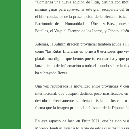
“Comienza una nueva edición de Fitur, distinta con mot
mismas ganas para aprovechar este gran escaparate del t
el hilo conductor de la presentación de la oferta turístic
Patrimonio de la Humanidad de Úbeda y Baeza, nuestros
Batallas, el Viaje al Tiempo de los Íberos, y OleotourJaé
Además, la Administración provincial también acude a Fitu
como “las Rutas Literarias en torno a 8 escritores que vi
plataforma digital que hemos puesto en marcha y que p
lanzamiento de información a todo el mundo sobre la rica 
ha subrayado Reyes.
Una vez recuperada la movilidad entre provincias y comu
internacional, que busquen destinos poco masificados, en 
descubrir. Precisamente, la oferta turística en los cuatro
forma que la imagen principal del estand de la Diputación
En este espacio de Jaén en Fitur 2021, que ha sido vis
Moreno, tendrán lugar a lo largo de estos días distintas 