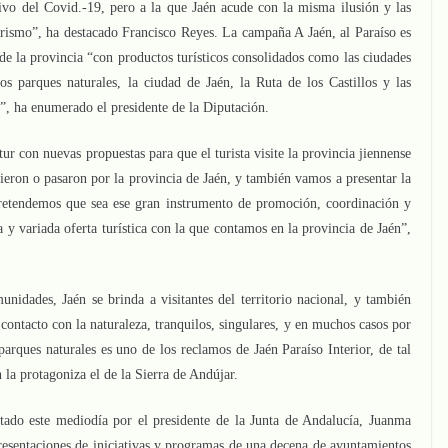
ivo del Covid.-19, pero a la que Jaén acude con la misma ilusión y las
urismo”, ha destacado Francisco Reyes. La campaña A Jaén, al Paraíso es
a de la provincia “con productos turísticos consolidados como las ciudades
 parques naturales, la ciudad de Jaén, la Ruta de los Castillos y las
n”, ha enumerado el presidente de la Diputación.
r con nuevas propuestas para que el turista visite la provincia jiennense
vieron o pasaron por la provincia de Jaén, y también vamos a presentar la
retendemos que sea ese gran instrumento de promoción, coordinación y
y variada oferta turística con la que contamos en la provincia de Jaén”,
nidades, Jaén se brinda a visitantes del territorio nacional, y también
contacto con la naturaleza, tranquilos, singulares, y en muchos casos por
 parques naturales es uno de los reclamos de Jaén Paraíso Interior, de tal
 la protagoniza el de la Sierra de Andújar.
itado este mediodía por el presidente de la Junta de Andalucía, Juanma
presentaciones de iniciativas y programas de una decena de ayuntamientos