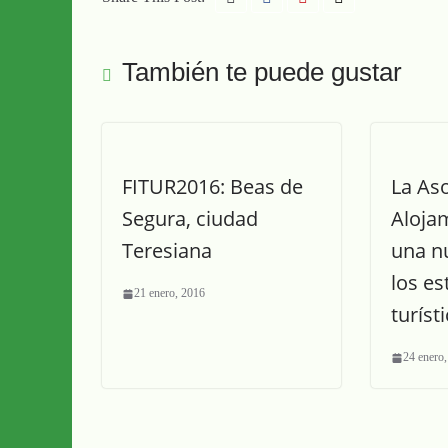
También te puede gustar
FITUR2016: Beas de
La As
Segura, ciudad
Aloja
Teresiana
una n
los es
21 enero, 2016
turíst
24 enero