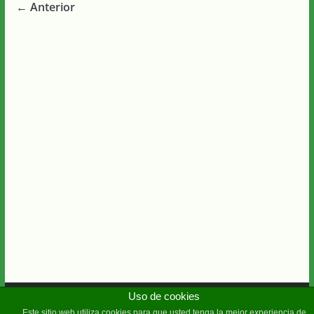
← Anterior
Copyright © 2026
Diario Guadalquivir
Uso de cookies
. Todos los derechos
Este sitio web utiliza cookies para que usted tenga la mejor experiencia de