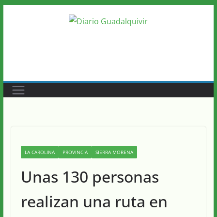
Saltar
al
contenido
LA CAROLINA
PROVINCIA
SIERRA MORENA
Unas 130 personas
realizan una ruta en