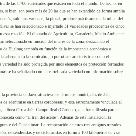
tra de las 1.700 variedades que existen en todo el mundo. De hecho, en
es, si bien, son poco más de 20 las que se han extendido de forma amplia
 Además, solo una variedad, la picual, produce prácticamente la mitad del
Olivar se han seleccionado e injertado 31 variedades procedentes de cinco
 en esta estación. El diputado de Agricultura, Ganadería, Medio Ambiente
n seleccionado en función del interés de la zona, destacando el
cío de Huelma; también en función de la importancia económica o
la arbequina o la cornicabra; o por otras características como el
a variedad ha sido protegida por unos elementos de protección formados
más se ha señalizado con un cartel cada variedad con información sobre
 la provincia de Jaén, atraviesa los términos municipales de Jaén,
de adentrarse en tierras cordobesas, y está estrechamente vinculada al
tigua línea férrea Jaén-Campo Real (Córdoba), que fue utilizada para el
conocida como “el tren del aceite”. Además de esta instalación, la
gura y del Guadalimar. La recuperación de estos tres antiguos trazados
ión, de senderistas y de cicloturistas en torno a 100 kilómetros de vías