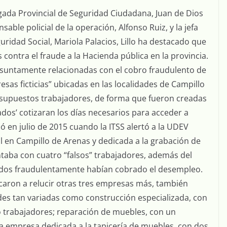
gada Provincial de Seguridad Ciudadana, Juan de Dios
sable policial de la operación, Alfonso Ruiz, y la jefa
uridad Social, Mariola Palacios, Lillo ha destacado que
contra el fraude a la Hacienda pública en la provincia.
resuntamente relacionadas con el cobro fraudulento de
as ficticias” ubicadas en las localidades de Campillo
a supuestos trabajadores, de forma que fueron creadas
ados’ cotizaran los días necesarios para acceder a
ó en julio de 2015 cuando la ITSS alertó a la UDEV
al en Campillo de Arenas y dedicada a la grabación de
taba con cuatro “falsos” trabajadores, además del
zados fraudulentamente habían cobrado el desempleo.
acaron a relucir otras tres empresas más, también
es tan variadas como construcción especializada, con
co trabajadores; reparación de muebles, con un
a empresa dedicada a la tapicería de muebles, con dos