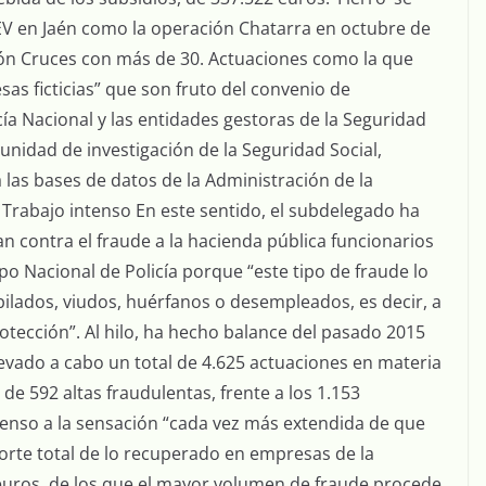
DEV en Jaén como la operación Chatarra en octubre de
ón Cruces con más de 30. Actuaciones como la que
as ficticias” que son fruto del convenio de
cía Nacional y las entidades gestoras de la Seguridad
 unidad de investigación de la Seguridad Social,
 a las bases de datos de la Administración de la
. Trabajo intenso En este sentido, el subdelegado ha
an contra el fraude a la hacienda pública funcionarios
po Nacional de Policía porque “este tipo de fraude lo
bilados, viudos, huérfanos o desempleados, es decir, a
otección”. Al hilo, ha hecho balance del pasado 2015
llevado a cabo un total de 4.625 actuaciones en materia
de 592 altas fraudulentas, frente a los 1.153
censo a la sensación “cada vez más extendida de que
mporte total de lo recuperado en empresas de la
 euros, de los que el mayor volumen de fraude procede