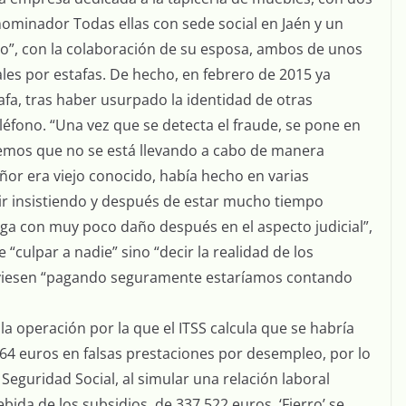
minador Todas ellas con sede social en Jaén y un
”, con la colaboración de su esposa, ambos de unos
ales por estafas. De hecho, en febrero de 2015 ya
afa, tras haber usurpado la identidad de otras
léfono. “Una vez que se detecta el fraude, se pone en
reemos que no se está llevando a cabo de manera
or era viejo conocido, había hecho en varias
ir insistiendo y después de estar mucho tiempo
ga con muy poco daño después en el aspecto judicial”,
culpar a nadie” sino “decir la realidad de los
uviesen “pagando seguramente estaríamos contando
 la operación por la que el ITSS calcula que se habría
64 euros en falsas prestaciones por desempleo, por lo
 Seguridad Social, al simular una relación laboral
bida de los subsidios, de 337.522 euros. ‘Fierro’ se