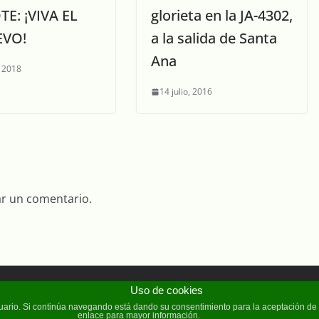
TE: ¡VIVA EL
glorieta en la JA-4302,
EVO!
a la salida de Santa
Ana
 2018
14 julio, 2016
ar un comentario.
Uso de cookies
erechos reservados.
usuario. Si continúa navegando está dando su consentimiento para la aceptación d
enlace para mayor información.