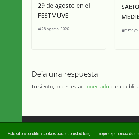
29 de agosto en el
SABIO
FESTMUVE
MEDI
28 agosto, 2020
5 mayo,
Deja una respuesta
Lo siento, debes estar
conectado
para public
Copyright © 2026
Diario Guadalquivir
. Todos los d
Este sitio web utiliza cookies para que usted tenga la mejor experiencia de 