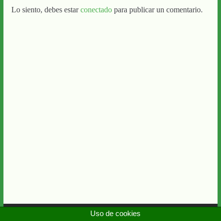
Lo siento, debes estar
conectado
para publicar un comentario.
Uso de cookies
Copyright © 2026
Diario Guadalquivir
. Todos los derechos