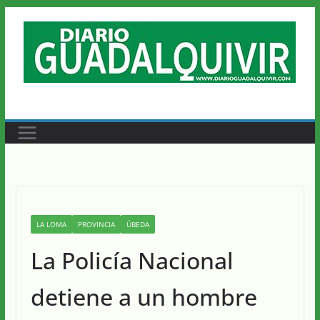
Saltar
al
contenido
LA LOMA
PROVINCIA
ÚBEDA
La Policía Nacional
detiene a un hombre