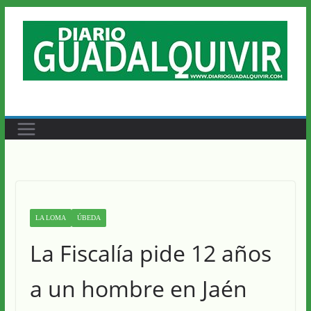
Saltar
al
contenido
LA LOMA
ÚBEDA
La Fiscalía pide 12 años
a un hombre en Jaén